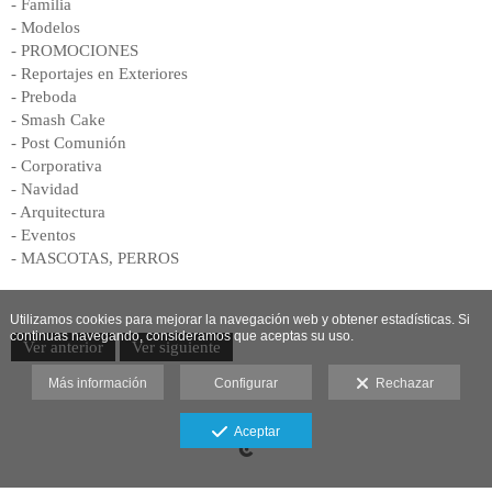
- Familia
- Modelos
- PROMOCIONES
- Reportajes en Exteriores
- Preboda
- Smash Cake
- Post Comunión
- Corporativa
- Navidad
- Arquitectura
- Eventos
- MASCOTAS, PERROS
Utilizamos cookies para mejorar la navegación web y obtener estadísticas. Si
continuas navegando, consideramos que aceptas su uso.
Ver anterior
Ver siguiente
Más información
Configurar
Rechazar
Aceptar