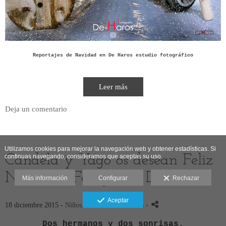
Reportajes de Navidad en De Haros estudio fotográfico
Leer más
Deja un comentario
Utilizamos cookies para mejorar la navegación web y obtener estadísticas. Si
Candela y Yago os desean Feliz
continuas navegando, consideramos que aceptas su uso.
Navidad. Fotografía De-Haros
Más información
Configurar
Rechazar
Aceptar
18 diciembre 2015 -
Niños, bebés
- Comentarios
-
Dos hermanos y dos sonrisas.