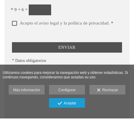
*
9 + 6 =
Acepto el aviso legal y la política de privacidad.
*
ENVIAR
* Datos obligatorios
Utilizamos cookies para mejorar la navegación web y obtener estadísticas. Si
continuas navegando, consideramos que aceptas su uso.
Más información
Configurar
Rechazar
Aceptar