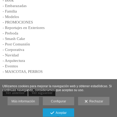
- Book
- Embarazadas
- Familia
- Modelos
- PROMOCIONES
- Reportajes en Exteriores
- Preboda
- Smash Cake
- Post Comunión
- Corporativa
- Navidad
- Arquitectura
- Eventos
- MASCOTAS, PERROS
Utilizamos cookies para mejorar la navegación web y obtener estadísticas. Si
continuas navegando, consideramos que aceptas su uso.
Ver anterior
Ver siguiente
Más información
Configurar
Rechazar
Aceptar