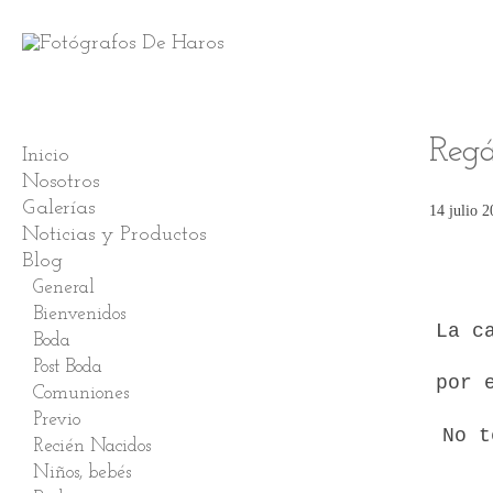
Regá
Inicio
Nosotros
Galerías
14 julio 
Noticias y Productos
Smash Cake
Blog
Bodas
Comuniones
General
Niños/Bebés
Bienvenidos
La c
Embarazadas
Boda
Familia
Post Boda
por 
Recién nacidos. Newborn
Comuniones
Mascotas
Previo
No t
Arquitectura
Recién Nacidos
Postcomunión
Niños, bebés