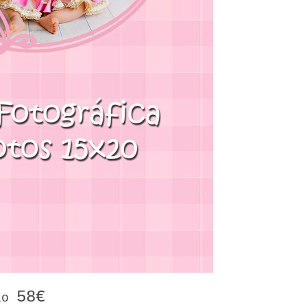
58€
ólo