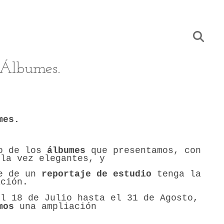
 Álbumes.
umes.
no de los
álbumes
que presentamos, con
 la vez elegantes, y
le de un
reportaje de estudio
tenga la
ación.
el 18 de Julio hasta el 31 de Agosto,
mos
una ampliación