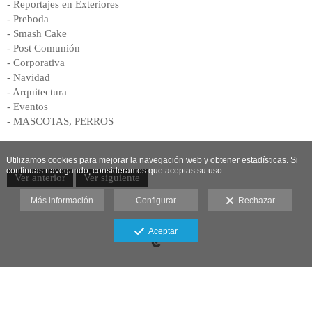
- Reportajes en Exteriores
- Preboda
- Smash Cake
- Post Comunión
- Corporativa
- Navidad
- Arquitectura
- Eventos
- MASCOTAS, PERROS
Utilizamos cookies para mejorar la navegación web y obtener estadísticas. Si
continuas navegando, consideramos que aceptas su uso.
Ver anterior
Ver siguiente
Más información
Configurar
Rechazar
Aceptar