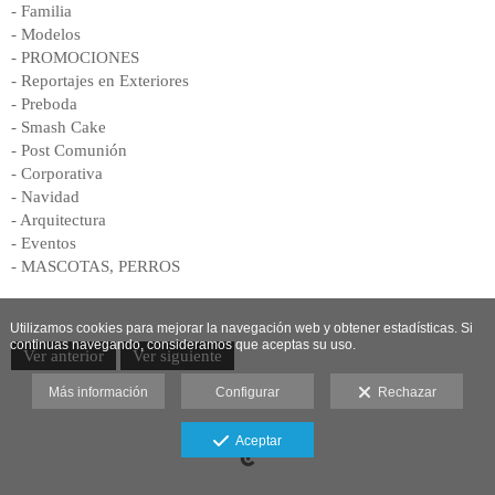
- Familia
- Modelos
- PROMOCIONES
- Reportajes en Exteriores
- Preboda
- Smash Cake
- Post Comunión
- Corporativa
- Navidad
- Arquitectura
- Eventos
- MASCOTAS, PERROS
Utilizamos cookies para mejorar la navegación web y obtener estadísticas. Si
continuas navegando, consideramos que aceptas su uso.
Ver anterior
Ver siguiente
Más información
Configurar
Rechazar
Aceptar